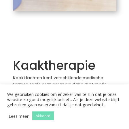
Kaaktherapie
Kaakklachten kent verschillende medische
termen zoals craniomandibulaire dysfunctie
(CMD) of temporomandibulaire dysfunctie
We gebruiken cookies om er zeker van te zijn dat je onze
(TMD).
website zo goed mogelijk beleeft. Als je deze website blijft
gebruiken gaan we ervan uit dat je dat goed vindt.
Er zijn verschillende oorzaken van kaakklachten.
Zo kun je klachten krijgen na een bezoek aan de
Lees meer
Akkoord
tandarts (te lang openen – te ver openen van
de mond), na een klap tegen het hoofd of de